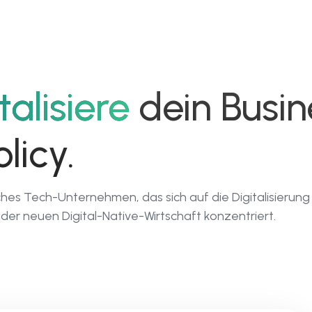
02
03
talisiere
dein Busin
ClickMind.ai
Dig
licy.
l-
No-Code-
F
Plattform als
D
ches Tech-Unternehmen, das sich auf die Digitalisierung
Service
der neuen Digital-Native-Wirtschaft konzentriert.