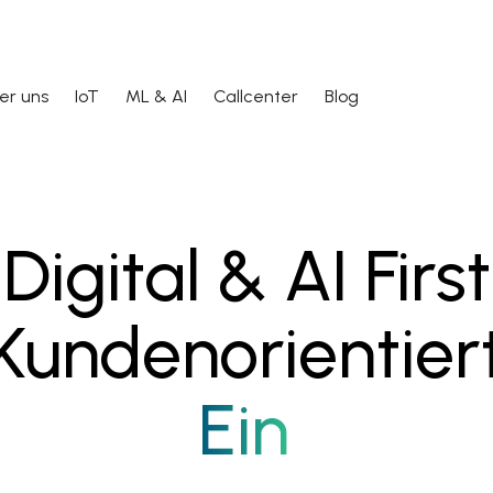
er uns
IoT
ML & AI
Callcenter
Blog
Digital & AI First
Kundenorientier
Ei