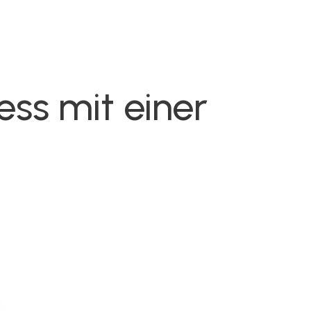
ess mit einer
ital- und KI-Beratung
ür Business- und
igital-Profis