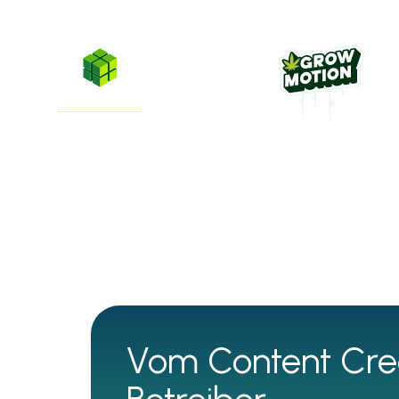
GreenState
GrowMotion
Vom Content Cre