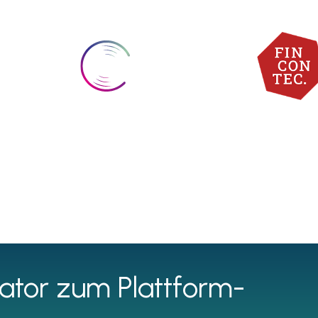
BandRoyalty
FinConTe
ator zum Plattform-