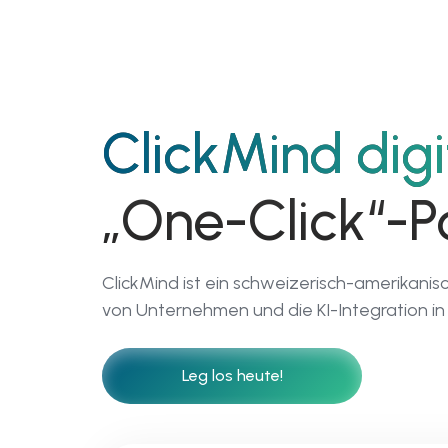
01
ClickMind digi
ClickMind Academy
„One-Click“-Po
Werde ein Digita
& KI-First-
ClickMind ist ein schweizerisch-amerikanis
Business-Leader
von Unternehmen und die KI-Integration in 
Leg los heute!