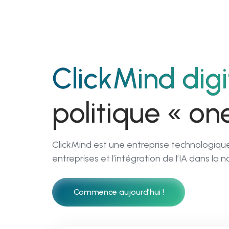
01
ClickMind digi
ClickMind Academy
politique « one
Deviens un leade
d’entreprise digit
ClickMind est une entreprise technologique 
et IA first
entreprises et l’intégration de l’IA dans la 
Commence aujourd’hui !