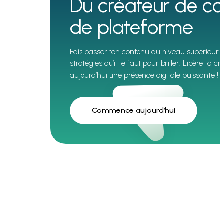
Du créateur de co
de plateforme
Fais passer ton contenu au niveau supérieur 
stratégies qu’il te faut pour briller. Libère ta 
aujourd’hui une présence digitale puissante !
Commence aujourd’hui