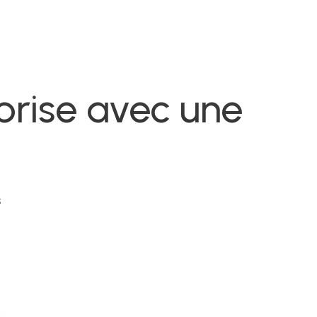
prise avec une
nsformation digitale & IA
our les pros du
usiness et du
s
gital