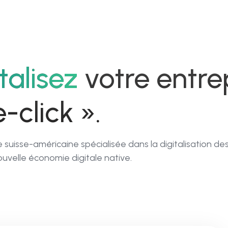
02
03
talisez
votre entre
ClickMind.ai
Tra
-click ».
r
Plateforme No-
P
al
Code en tant que
b
suisse-américaine spécialisée dans la digitalisation de
service
di
nouvelle économie digitale native.