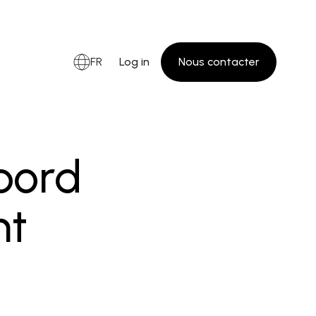
FR
Log in
Nous contacter
bord
nt