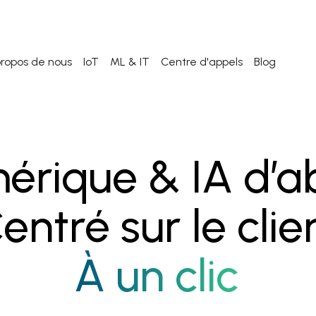
propos de nous
IoT
ML & IT
Centre d'appels
Blog
érique & IA d’a
entré sur le clie
À un clic