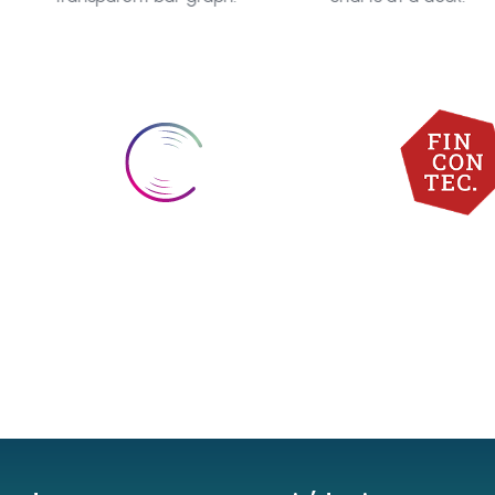
BandRoyalty
FinConTe