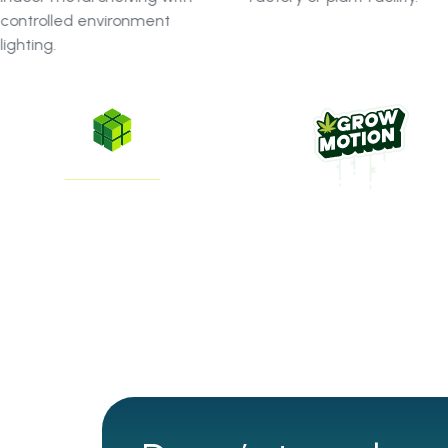
GreenState
GrowMotion