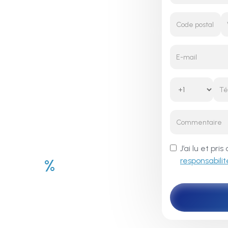
e
J’ai lu et pr
responsabilit
%
100
tion centrée sur le
consommateur