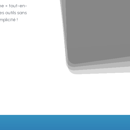
me « tout-en-
s outils sans
plicité !