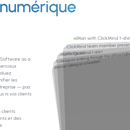
numérique
 Software as a
merciaux
oluez
fier les
treprise — pas
 ni vos clients
 clients
nts et des
e.