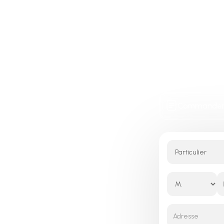
z
Commander 
nir
omie