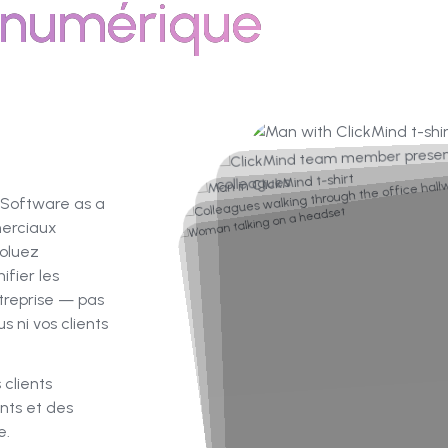
numérique
 Software as a
merciaux
oluez
fier les
treprise — pas
 ni vos clients
 clients
nts et des
e.