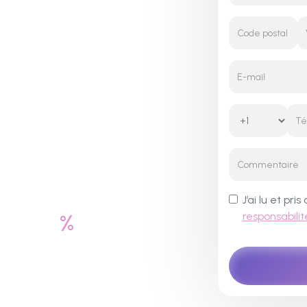
e
J’ai lu et pr
responsabilit
%
100
tion centrée sur le
consommateur