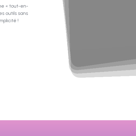
me « tout-en-
s outils sans
plicité !