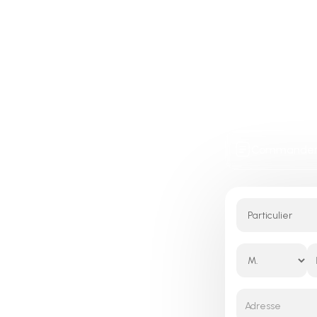
z
Commander 
nir
omie